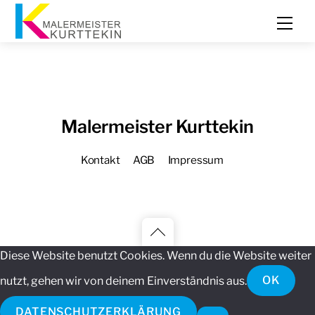
Skip
Men
to
content
Malermeister Kurttekin
Kontakt
AGB
Impressum
Back
Diese Website benutzt Cookies. Wenn du die Website weiter
to
nutzt, gehen wir von deinem Einverständnis aus.
OK
top
DATENSCHUTZERKLÄRUNG